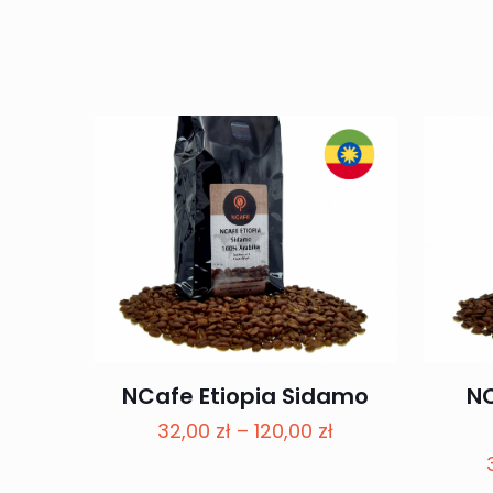
NCafe Etiopia Sidamo
NC
Zakres
32,00
zł
–
120,00
zł
cen:
od