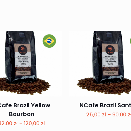
afe Brazil Yellow
NCafe Brazil San
Bourbon
25,00
zł
–
90,00
z
Zakres
32,00
zł
–
120,00
zł