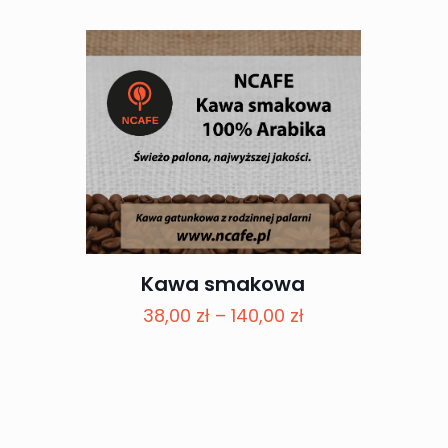
32,00 zł
do
120,00 zł
Kawa smakowa
Zakres
38,00
zł
–
140,00
zł
cen:
od
38,00 zł
do