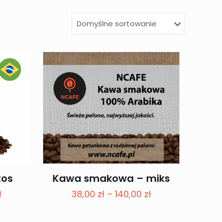
tos
Kawa smakowa – miks
Zakres
Zakres
ł
38,00
zł
–
140,00
zł
cen:
cen:
od
od