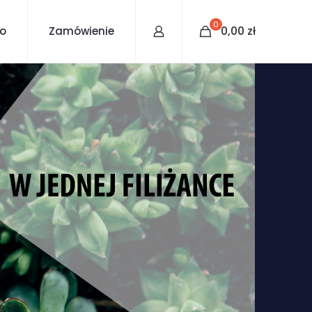
0
0,00
zł
to
Zamówienie