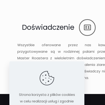
140,00 zł
Doświadczenie
Wszystkie oferowane przez nas kaw
przygotowywane są w rodzinnej palarni prze
Master Roastera z wieloletnim doświadczenie
Gotowy produkt powstaje w wyniku palenia ziar
wyłącznie najwyższej jakości, o czym świadczy n
tylko smak ale i wygląd gotowego ziarna.
Strona korzysta z plików cookies
w celu realizacji usług i zgodnie