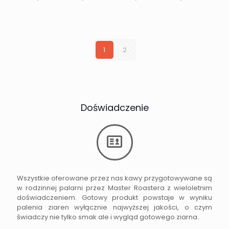
cen:
cen:
od
od
28,00 zł
25,00 
do
do
89,00 zł
86,00 
1
2
Doświadczenie
Wszystkie oferowane przez nas kawy przygotowywane są
w rodzinnej palarni przez Master Roastera z wieloletnim
doświadczeniem. Gotowy produkt powstaje w wyniku
palenia ziaren wyłącznie najwyższej jakości, o czym
świadczy nie tylko smak ale i wygląd gotowego ziarna.