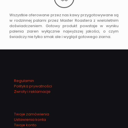
Wszystkie oferowane przez nas kawy przygotowywane są
w rodzinnej palarni przez Master Roastera z wieloletnim
doświadczeniem. Gotowy produkt powstaje w wyniku
palenia ziaren wyłącznie najwyższej jakości, o czym
świadczy nie tylko smak ale i wygląd gotowego ziarna.
Regulamin
Polityka prywatności
Zwroty i reklamacje
Twoje zamówienia
Ustawienia konta
Twoje konto