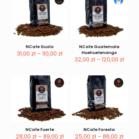
185,00 zł
NCafe Gusto
NCafe Guatemala
Zakres
31,00
zł
–
110,00
zł
Huehuetenango
cen:
Zakre
32,00
zł
–
120,00
zł
od
cen:
31,00 zł
od
do
32,00
110,00 zł
do
120,00
NCafe Fuerte
NCafe Foresta
Zakres
Zakre
28,00
zł
–
89,00
zł
25,00
zł
–
86,00
zł