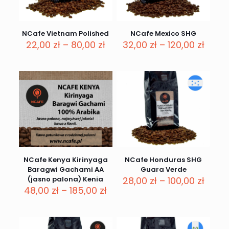
NCafe Vietnam Polished
NCafe Mexico SHG
Zakres
Zakre
22,00
zł
–
80,00
zł
32,00
zł
–
120,00
zł
cen:
cen:
od
od
22,00 zł
32,00
do
do
80,00 zł
120,00
NCafe Kenya Kirinyaga
NCafe Honduras SHG
Baragwi Gachami AA
Guara Verde
Zakre
(jasno palona) Kenia
28,00
zł
–
100,00
zł
Zakres
cen:
48,00
zł
–
185,00
zł
cen:
od
od
28,00
48,00 zł
do
do
100,00